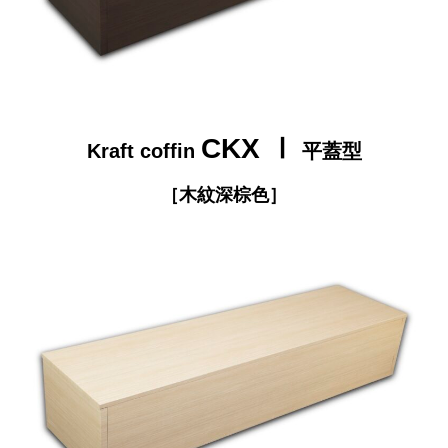
CKX Ⅰ
Kraft coffin
平蓋型
［
木紋深棕色
］