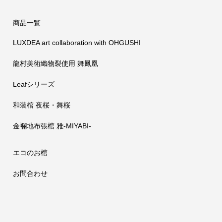
商品一覧
LUXDEA art collaboration with OHGUSHI
龍村美術織物裂使用 舞鳳凰
Leafシリーズ
和装棺 夜桜・舞桜
金襴地布張棺 雅-MIYABI-
エコのお棺
お問合わせ